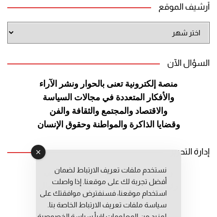
أرشيف الموقع
أرشيف
الموقع
السؤال الآن
منصة إلكترونية تعنى بالحوار ونشر
الآراء
والأفكار المتعددة في مجالات
السياسة
والاقتصاد والمجتمع والثقافة
والفن
وقضايا الذاكرة والمواطنة
وحقوق الإنسان
إدارة التحرير
نستخدم ملفات تعريف الارتباط لضمان
رئيس التحرير: عبد الرحيم التوراني
أفضل تجربة لك على موقعنا. إذا واصلت
رئيس التحرير المساعد: المعطي قبال
استخدام موقعنا، فسنفترض موافقتك على
مديرة التحرير: فاطمة حوحو
سياسة ملفات تعريف الارتباط الخاصة بنا.
لمزيد من المعلومات إقرأ
سياسة الخصوصية