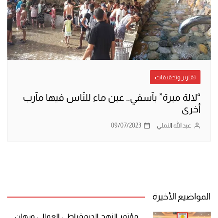
تقارير وتحقيقات
“لالة ميرة” بآسفي.. عين ماء للنّاس فيها مآرب
أخرى
عبد الله النملي
09/07/2023
المواضيع الأخيرة
مؤتمر النهج الديمقراطي العمالي ورهان