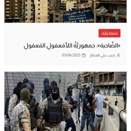
قضايا وآراء
«الضَّاحية»: جمهوريَّةُ اللَّامَعقولِ المَعقولِ
نجيب علي العطار
03/06/2023