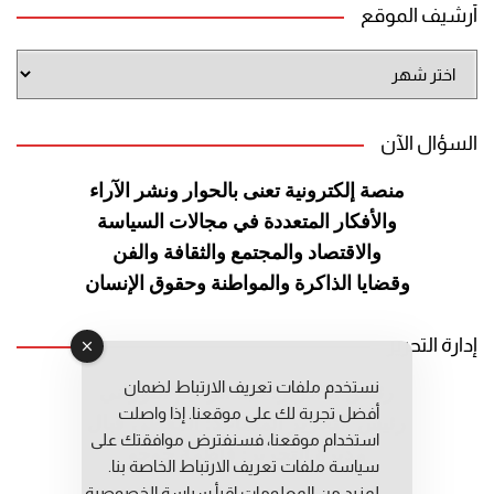
أرشيف الموقع
أرشيف
الموقع
السؤال الآن
منصة إلكترونية تعنى بالحوار ونشر
الآراء
والأفكار المتعددة في مجالات
السياسة
والاقتصاد والمجتمع والثقافة
والفن
وقضايا الذاكرة والمواطنة
وحقوق الإنسان
إدارة التحرير
نستخدم ملفات تعريف الارتباط لضمان
رئيس التحرير: عبد الرحيم التوراني
أفضل تجربة لك على موقعنا. إذا واصلت
رئيس التحرير المساعد: المعطي قبال
استخدام موقعنا، فسنفترض موافقتك على
مديرة التحرير: فاطمة حوحو
سياسة ملفات تعريف الارتباط الخاصة بنا.
لمزيد من المعلومات إقرأ
سياسة الخصوصية