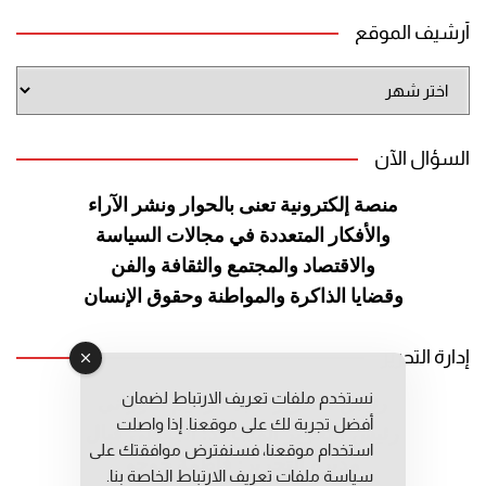
أرشيف الموقع
أرشيف
الموقع
السؤال الآن
منصة إلكترونية تعنى بالحوار ونشر
الآراء
والأفكار المتعددة في مجالات
السياسة
والاقتصاد والمجتمع والثقافة
والفن
وقضايا الذاكرة والمواطنة
وحقوق الإنسان
إدارة التحرير
نستخدم ملفات تعريف الارتباط لضمان
رئيس التحرير: عبد الرحيم التوراني
أفضل تجربة لك على موقعنا. إذا واصلت
رئيس التحرير المساعد: المعطي قبال
استخدام موقعنا، فسنفترض موافقتك على
مديرة التحرير: فاطمة حوحو
سياسة ملفات تعريف الارتباط الخاصة بنا.