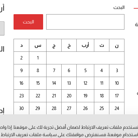
أر
البحث
البحث
ة
أر
الم
ن
ث
أرب
خ
ج
س
د
ال
2
1
9
8
7
6
5
4
3
16
15
14
13
12
11
10
23
22
21
20
19
18
17
30
29
28
27
26
25
24
إد
31
ستخدم ملفات تعريف الارتباط لضمان أفضل تجربة لك على موقعنا. إذا وا
أغسطس 2026
ستخدام موقعنا، فسنفترض موافقتك على سياسة ملفات تعريف الارتباط