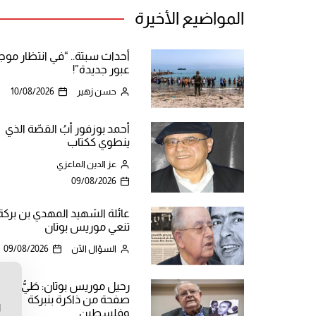
المواضيع الأخيرة
أحداث سبتة.. “في انتظار موج
عبور جديدة”!
حسن زهير
10/08/2026
أحمد بوزفور أبُ القصّة الذي
ينطوي ككتاب
عز الدين الماعزي
09/08/2026
عائلة الشهيد المهدي بن بركة
تنعي موريس بوتان
السؤال الآن
09/08/2026
رحيل موريس بوتان: طَيُّ
ن
صفحة من ذاكرة بنبركة
ا
وفلسطين