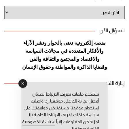
أرشيف
الموقع
السؤال الآن
منصة إلكترونية تعنى بالحوار ونشر
الآراء
والأفكار المتعددة في مجالات
السياسة
والاقتصاد والمجتمع والثقافة
والفن
وقضايا الذاكرة والمواطنة
وحقوق الإنسان
إدارة التحرير
نستخدم ملفات تعريف الارتباط لضمان
رئيس التحرير: عبد الرحيم التوراني
أفضل تجربة لك على موقعنا. إذا واصلت
رئيس التحرير المساعد: المعطي قبال
استخدام موقعنا، فسنفترض موافقتك على
مديرة التحرير: فاطمة حوحو
سياسة ملفات تعريف الارتباط الخاصة بنا.
لمزيد من المعلومات إقرأ
سياسة الخصوصية
الخاصة بموقعنا.