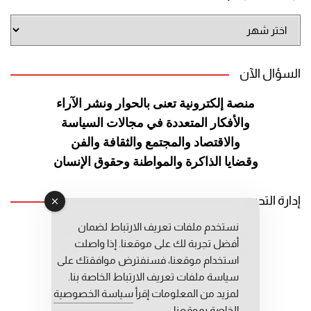
أرشيف
الموقع
السؤال الآن
منصة إلكترونية تعنى بالحوار ونشر
الآراء
والأفكار المتعددة في مجالات
السياسة
والاقتصاد والمجتمع والثقافة
والفن
وقضايا الذاكرة والمواطنة
وحقوق الإنسان
إدارة التحرير
نستخدم ملفات تعريف الارتباط لضمان
رئيس التحرير: عبد الرحيم التوراني
أفضل تجربة لك على موقعنا. إذا واصلت
رئيس التحرير المساعد: المعطي قبال
استخدام موقعنا، فسنفترض موافقتك على
مديرة التحرير: فاطمة حوحو
سياسة ملفات تعريف الارتباط الخاصة بنا.
لمزيد من المعلومات إقرأ
سياسة الخصوصية
الخاصة بموقعنا.