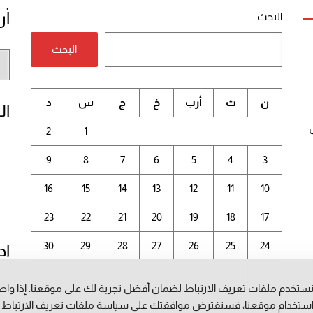
أر
البحث
البحث
أر
الم
ن
ث
أرب
خ
ج
س
د
ال
2
1
9
8
7
6
5
4
3
16
15
14
13
12
11
10
23
22
21
20
19
18
17
30
29
28
27
26
25
24
إد
31
ستخدم ملفات تعريف الارتباط لضمان أفضل تجربة لك على موقعنا. إذا وا
أغسطس 2026
ستخدام موقعنا، فسنفترض موافقتك على سياسة ملفات تعريف الارتباط