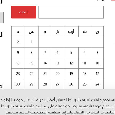
أر
البحث
أر
الم
ن
ث
أرب
خ
ج
س
د
ال
2
1
9
8
7
6
5
4
3
16
15
14
13
12
11
10
23
22
21
20
19
18
17
30
29
28
27
26
25
24
إد
31
ستخدم ملفات تعريف الارتباط لضمان أفضل تجربة لك على موقعنا. إذا وا
أغسطس 2026
ستخدام موقعنا، فسنفترض موافقتك على سياسة ملفات تعريف الارتباط
لخاصة بنا. لمزيد من المعلومات إقرأ
سياسة الخصوصية
الخاصة بموقعنا.