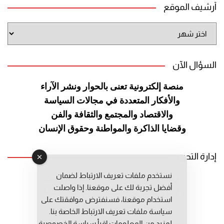
أرشيف الموقع
أرشيف
الموقع
السؤال الآن
منصة إلكترونية تعنى بالحوار ونشر
الآراء
والأفكار المتعددة في مجالات
السياسة
والاقتصاد والمجتمع والثقافة
والفن
وقضايا الذاكرة والمواطنة
وحقوق الإنسان
إدارة التحرير
نستخدم ملفات تعريف الارتباط لضمان
رئيس التحرير: عبد الرحيم التوراني
أفضل تجربة لك على موقعنا. إذا واصلت
رئيس التحرير المساعد: المعطي قبال
استخدام موقعنا، فسنفترض موافقتك على
مديرة التحرير: فاطمة حوحو
سياسة ملفات تعريف الارتباط الخاصة بنا.
لمزيد من المعلومات إقرأ
سياسة الخصوصية