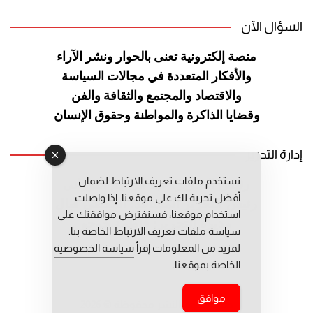
السؤال الآن
منصة إلكترونية تعنى بالحوار ونشر
الآراء
والأفكار المتعددة في مجالات
السياسة
والاقتصاد والمجتمع والثقافة
والفن
وقضايا الذاكرة والمواطنة
وحقوق الإنسان
إدارة التحرير
نستخدم ملفات تعريف الارتباط لضمان
رئيس التحرير: عبد الرحيم التوراني
أفضل تجربة لك على موقعنا. إذا واصلت
رئيس التحرير المساعد: المعطي قبال
استخدام موقعنا، فسنفترض موافقتك على
مديرة التحرير: فاطمة حوحو
سياسة ملفات تعريف الارتباط الخاصة بنا.
لمزيد من المعلومات إقرأ
سياسة الخصوصية
الخاصة بموقعنا.
موافق
جميع حقوق النشر محفوظة © 2026