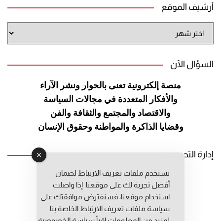
أرشيف الموقع
أرشيف
الموقع
السؤال الآن
منصة إلكترونية تعنى بالحوار ونشر
الآراء
والأفكار المتعددة في مجالات
السياسة
والاقتصاد والمجتمع والثقافة
والفن
وقضايا الذاكرة والمواطنة
وحقوق الإنسان
إدارة التحرير
نستخدم ملفات تعريف الارتباط لضمان
رئيس التحرير: عبد الرحيم التوراني
أفضل تجربة لك على موقعنا. إذا واصلت
رئيس التحرير المساعد: المعطي قبال
استخدام موقعنا، فسنفترض موافقتك على
مديرة التحرير: فاطمة حوحو
سياسة ملفات تعريف الارتباط الخاصة بنا.
لمزيد من المعلومات إقرأ
سياسة الخصوصية