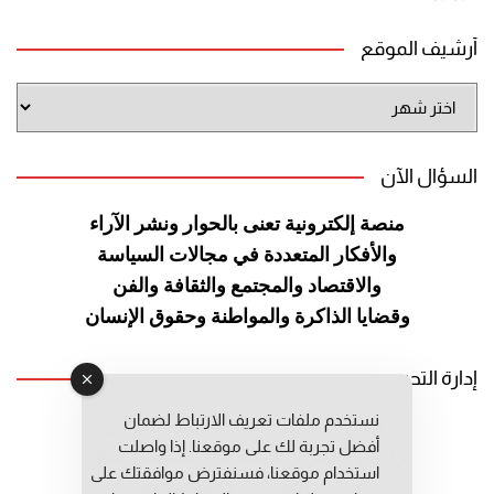
أرشيف الموقع
أرشيف
الموقع
السؤال الآن
منصة إلكترونية تعنى بالحوار ونشر
الآراء
والأفكار المتعددة في مجالات
السياسة
والاقتصاد والمجتمع والثقافة
والفن
وقضايا الذاكرة والمواطنة
وحقوق الإنسان
إدارة التحرير
نستخدم ملفات تعريف الارتباط لضمان
رئيس التحرير: عبد الرحيم التوراني
أفضل تجربة لك على موقعنا. إذا واصلت
رئيس التحرير المساعد: المعطي قبال
استخدام موقعنا، فسنفترض موافقتك على
مديرة التحرير: فاطمة حوحو