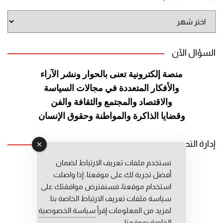
أرشيف
الموقع
السؤال الآن
منصة إلكترونية تعنى بالحوار ونشر
الآراء
والأفكار المتعددة في مجالات
السياسة
والاقتصاد والمجتمع والثقافة
والفن
وقضايا الذاكرة والمواطنة
وحقوق الإنسان
إدارة التحرير
نستخدم ملفات تعريف الارتباط لضمان
رئيس التحرير: عبد الرحيم التوراني
أفضل تجربة لك على موقعنا. إذا واصلت
رئيس التحرير المساعد: المعطي قبال
استخدام موقعنا، فسنفترض موافقتك على
مديرة التحرير: فاطمة حوحو
سياسة ملفات تعريف الارتباط الخاصة بنا.
لمزيد من المعلومات إقرأ
سياسة الخصوصية
الخاصة بموقعنا.