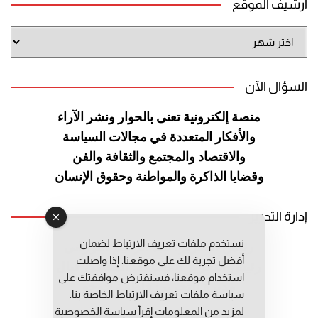
أرشيف الموقع
أرشيف
الموقع
السؤال الآن
منصة إلكترونية تعنى بالحوار ونشر
الآراء
والأفكار المتعددة في مجالات
السياسة
والاقتصاد والمجتمع والثقافة
والفن
وقضايا الذاكرة والمواطنة
وحقوق الإنسان
إدارة التحرير
نستخدم ملفات تعريف الارتباط لضمان
رئيس التحرير: عبد الرحيم التوراني
أفضل تجربة لك على موقعنا. إذا واصلت
رئيس التحرير المساعد: المعطي قبال
استخدام موقعنا، فسنفترض موافقتك على
مديرة التحرير: فاطمة حوحو
سياسة ملفات تعريف الارتباط الخاصة بنا.
لمزيد من المعلومات إقرأ
سياسة الخصوصية