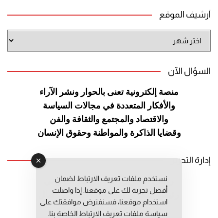
أرشيف الموقع
أرشيف
الموقع
السؤال الآن
منصة إلكترونية تعنى بالحوار ونشر
الآراء
والأفكار المتعددة في مجالات
السياسة
والاقتصاد والمجتمع والثقافة
والفن
وقضايا الذاكرة والمواطنة
وحقوق الإنسان
إدارة التحرير
نستخدم ملفات تعريف الارتباط لضمان
رئيس التحرير: عبد الرحيم التوراني
أفضل تجربة لك على موقعنا. إذا واصلت
رئيس التحرير المساعد: المعطي قبال
استخدام موقعنا، فسنفترض موافقتك على
مديرة التحرير: فاطمة حوحو
سياسة ملفات تعريف الارتباط الخاصة بنا.