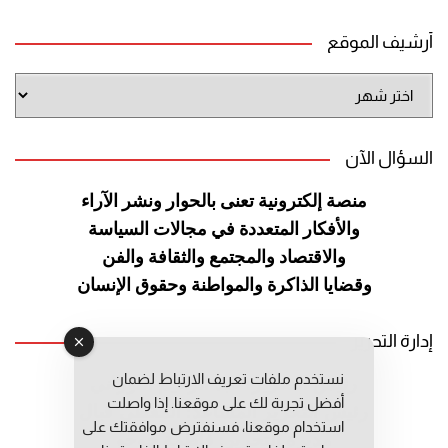
أرشيف الموقع
أرشيف
الموقع
السؤال الآن
منصة إلكترونية تعنى بالحوار ونشر
الآراء
والأفكار المتعددة في مجالات
السياسة
والاقتصاد والمجتمع والثقافة
والفن
وقضايا الذاكرة والمواطنة
وحقوق الإنسان
إدارة التحرير
نستخدم ملفات تعريف الارتباط لضمان
رئيس التحرير: عبد الرحيم التوراني
أفضل تجربة لك على موقعنا. إذا واصلت
رئيس التحرير المساعد: المعطي قبال
استخدام موقعنا، فسنفترض موافقتك على
مديرة التحرير: فاطمة حوحو