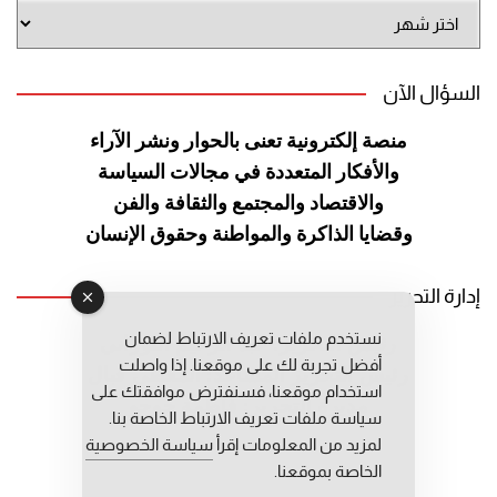
أرشيف
الموقع
السؤال الآن
منصة إلكترونية تعنى بالحوار ونشر
الآراء
والأفكار المتعددة في مجالات
السياسة
والاقتصاد والمجتمع والثقافة
والفن
وقضايا الذاكرة والمواطنة
وحقوق الإنسان
إدارة التحرير
نستخدم ملفات تعريف الارتباط لضمان
رئيس التحرير: عبد الرحيم التوراني
أفضل تجربة لك على موقعنا. إذا واصلت
رئيس التحرير المساعد: المعطي قبال
استخدام موقعنا، فسنفترض موافقتك على
مديرة التحرير: فاطمة حوحو
سياسة ملفات تعريف الارتباط الخاصة بنا.
لمزيد من المعلومات إقرأ
سياسة الخصوصية
الخاصة بموقعنا.