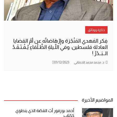
ذاكرة ووثائق
فِكر المَهدي المَنْجْرَة وإرْهَاصَاتُه عن أمّ القضايا
العادلة فلسطين: وفي اللّـيلةِ الظَّـلْمَاءِ يُـفْـتَـقَـدُ
الــبَــدْرُ !
د. محمد محمد الخطابي
01/12/2023
المواضيع الأخيرة
أحمد بوزفور أبُ القصّة الذي ينطوي
ككتاب