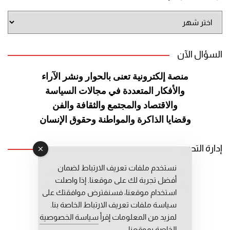
أرشيف
الموقع
السؤال الآن
منصة إلكترونية تعنى بالحوار ونشر
الآراء
والأفكار المتعددة في مجالات
السياسة
والاقتصاد والمجتمع والثقافة
والفن
وقضايا الذاكرة والمواطنة
وحقوق الإنسان
إدارة التحرير
نستخدم ملفات تعريف الارتباط لضمان
رئيس التحرير: عبد الرحيم التوراني
أفضل تجربة لك على موقعنا. إذا واصلت
رئيس التحرير المساعد: المعطي قبال
استخدام موقعنا، فسنفترض موافقتك على
مديرة التحرير: فاطمة حوحو
سياسة ملفات تعريف الارتباط الخاصة بنا.
لمزيد من المعلومات إقرأ
سياسة الخصوصية
الخاصة بموقعنا.