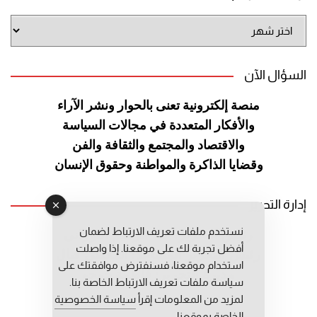
أرشيف
الموقع
السؤال الآن
منصة إلكترونية تعنى بالحوار ونشر
الآراء
والأفكار المتعددة في مجالات
السياسة
والاقتصاد والمجتمع والثقافة
والفن
وقضايا الذاكرة والمواطنة
وحقوق الإنسان
إدارة التحرير
نستخدم ملفات تعريف الارتباط لضمان
رئيس التحرير: عبد الرحيم التوراني
أفضل تجربة لك على موقعنا. إذا واصلت
رئيس التحرير المساعد: المعطي قبال
استخدام موقعنا، فسنفترض موافقتك على
مديرة التحرير: فاطمة حوحو
سياسة ملفات تعريف الارتباط الخاصة بنا.
لمزيد من المعلومات إقرأ
سياسة الخصوصية
الخاصة بموقعنا.