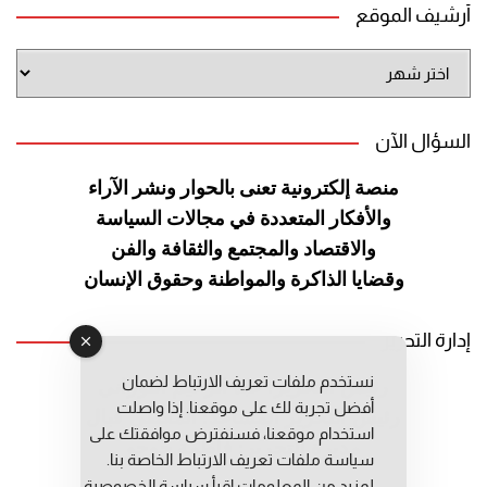
أرشيف الموقع
أرشيف
الموقع
السؤال الآن
منصة إلكترونية تعنى بالحوار ونشر
الآراء
والأفكار المتعددة في مجالات
السياسة
والاقتصاد والمجتمع والثقافة
والفن
وقضايا الذاكرة والمواطنة
وحقوق الإنسان
إدارة التحرير
نستخدم ملفات تعريف الارتباط لضمان
رئيس التحرير: عبد الرحيم التوراني
أفضل تجربة لك على موقعنا. إذا واصلت
رئيس التحرير المساعد: المعطي قبال
استخدام موقعنا، فسنفترض موافقتك على
مديرة التحرير: فاطمة حوحو
سياسة ملفات تعريف الارتباط الخاصة بنا.
لمزيد من المعلومات إقرأ
سياسة الخصوصية