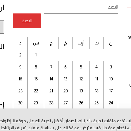
أر
البحث
البحث
أر
الم
0
ن
ث
أرب
خ
ج
س
د
ال
2
1
9
8
7
6
5
4
3
16
15
14
13
12
11
10
23
22
21
20
19
18
17
30
29
28
27
26
25
24
إد
31
ستخدم ملفات تعريف الارتباط لضمان أفضل تجربة لك على موقعنا. إذا وا
أغسطس 2026
ستخدام موقعنا، فسنفترض موافقتك على سياسة ملفات تعريف الارتباط