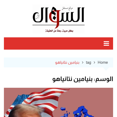
Ski
t
conten
Home
tag
بنيامين نتانياهو
الوسم:
بنيامين نتانياهو