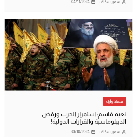
سمير سكاف
04/11/2024
قضايا وآراء
نعيم قاسم: استمرار الحرب ورفض
الديبلوماسية والقرارات الدولية!
سمير سكاف
30/10/2024