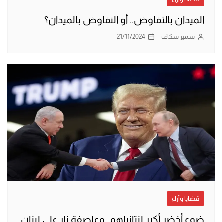
الميدان بالتفاوض.. أو التفاوض بالميدان؟
سمير سكاف
21/11/2024
قضايا وآراء
ضوء أخضر أكبر لنتانياهو.. وعاصفة نار على لبنان