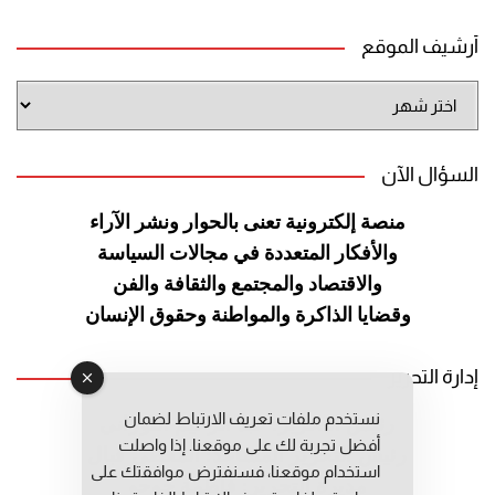
أرشيف الموقع
أرشيف
الموقع
السؤال الآن
منصة إلكترونية تعنى بالحوار ونشر
الآراء
والأفكار المتعددة في مجالات
السياسة
والاقتصاد والمجتمع والثقافة
والفن
وقضايا الذاكرة والمواطنة
وحقوق الإنسان
إدارة التحرير
نستخدم ملفات تعريف الارتباط لضمان
رئيس التحرير: عبد الرحيم التوراني
أفضل تجربة لك على موقعنا. إذا واصلت
رئيس التحرير المساعد: المعطي قبال
استخدام موقعنا، فسنفترض موافقتك على
مديرة التحرير: فاطمة حوحو