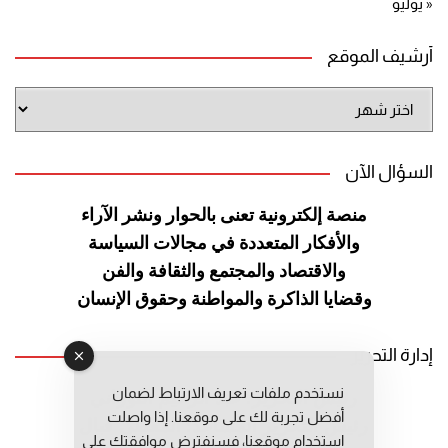
« يوليو
أرشيف الموقع
أرشيف
الموقع
السؤال الآن
منصة إلكترونية تعنى بالحوار ونشر
الآراء
والأفكار المتعددة في مجالات
السياسة
والاقتصاد والمجتمع والثقافة
والفن
وقضايا الذاكرة والمواطنة
وحقوق الإنسان
إدارة التحرير
نستخدم ملفات تعريف الارتباط لضمان
رئيس التحرير: عبد الرحيم التوراني
أفضل تجربة لك على موقعنا. إذا واصلت
رئيس التحرير المساعد: المعطي قبال
استخدام موقعنا، فسنفترض موافقتك على