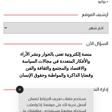
« يوليو
أرشيف الموقع
أرشيف
الموقع
السؤال الآن
منصة إلكترونية تعنى بالحوار ونشر
الآراء
والأفكار المتعددة في مجالات
السياسة
والاقتصاد والمجتمع والثقافة
والفن
وقضايا الذاكرة والمواطنة
وحقوق الإنسان
إدارة التحرير
نستخدم ملفات تعريف الارتباط لضمان
رئيس التحرير: عبد الرحيم التوراني
أفضل تجربة لك على موقعنا. إذا واصلت
رئيس التحرير المساعد: المعطي قبال
استخدام موقعنا، فسنفترض موافقتك على