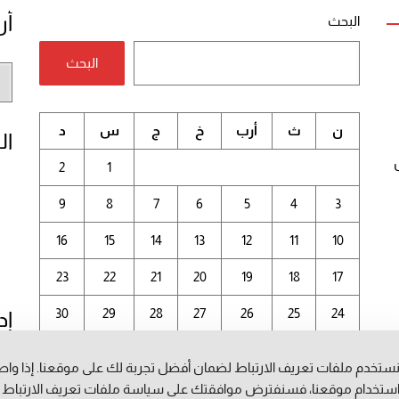
أر
البحث
البحث
أر
الم
ن
ث
أرب
خ
ج
س
د
ال
2
1
9
8
7
6
5
4
3
16
15
14
13
12
11
10
23
22
21
20
19
18
17
30
29
28
27
26
25
24
إد
31
ستخدم ملفات تعريف الارتباط لضمان أفضل تجربة لك على موقعنا. إذا وا
أغسطس 2026
ستخدام موقعنا، فسنفترض موافقتك على سياسة ملفات تعريف الارتباط