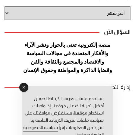
أرشيف
الموقع
السؤال الآن
منصة إلكترونية تعنى بالحوار ونشر
الآراء
والأفكار المتعددة في مجالات
السياسة
والاقتصاد والمجتمع والثقافة
والفن
وقضايا الذاكرة والمواطنة
وحقوق الإنسان
إدارة التحرير
نستخدم ملفات تعريف الارتباط لضمان
رئيس التحرير: عبد الرحيم التوراني
أفضل تجربة لك على موقعنا. إذا واصلت
رئيس التحرير المساعد: المعطي قبال
استخدام موقعنا، فسنفترض موافقتك على
مديرة التحرير: فاطمة حوحو
سياسة ملفات تعريف الارتباط الخاصة بنا.
لمزيد من المعلومات إقرأ
سياسة الخصوصية
الخاصة بموقعنا.