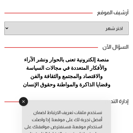
أرشيف الموقع
أرشيف
الموقع
السؤال الآن
منصة إلكترونية تعنى بالحوار ونشر
الآراء
والأفكار المتعددة في مجالات
السياسة
والاقتصاد والمجتمع والثقافة
والفن
وقضايا الذاكرة والمواطنة
وحقوق الإنسان
إدارة التحرير
نستخدم ملفات تعريف الارتباط لضمان
رئيس التحرير: عبد الرحيم التوراني
أفضل تجربة لك على موقعنا. إذا واصلت
رئيس التحرير المساعد: المعطي قبال
استخدام موقعنا، فسنفترض موافقتك على
مديرة التحرير: فاطمة حوحو