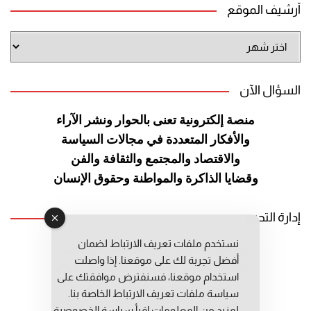
أرشيف الموقع
أرشيف
الموقع
السؤال الآن
منصة إلكترونية تعنى بالحوار ونشر
الآراء
والأفكار المتعددة في مجالات
السياسة
والاقتصاد والمجتمع والثقافة
والفن
وقضايا الذاكرة والمواطنة
وحقوق الإنسان
إدارة التحرير
نستخدم ملفات تعريف الارتباط لضمان
رئيس التحرير: عبد الرحيم التوراني
أفضل تجربة لك على موقعنا. إذا واصلت
رئيس التحرير المساعد: المعطي قبال
استخدام موقعنا، فسنفترض موافقتك على
مديرة التحرير: فاطمة حوحو
سياسة ملفات تعريف الارتباط الخاصة بنا.
لمزيد من المعلومات إقرأ
سياسة الخصوصية