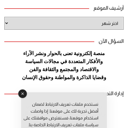
أرشيف الموقع
أرشيف
الموقع
السؤال الآن
منصة إلكترونية تعنى بالحوار ونشر
الآراء
والأفكار المتعددة في مجالات
السياسة
والاقتصاد والمجتمع والثقافة
والفن
وقضايا الذاكرة والمواطنة
وحقوق الإنسان
إدارة التحرير
نستخدم ملفات تعريف الارتباط لضمان
رئيس التحرير: عبد الرحيم التوراني
أفضل تجربة لك على موقعنا. إذا واصلت
رئيس التحرير المساعد: المعطي قبال
استخدام موقعنا، فسنفترض موافقتك على
مديرة التحرير: فاطمة حوحو
سياسة ملفات تعريف الارتباط الخاصة بنا.