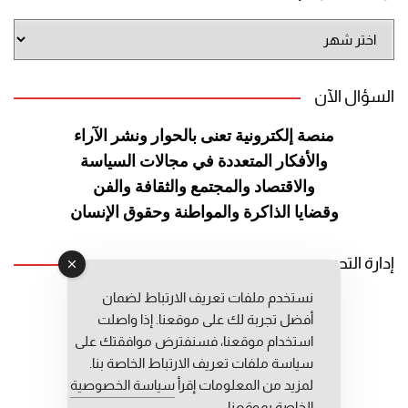
أرشيف
الموقع
السؤال الآن
منصة إلكترونية تعنى بالحوار ونشر
الآراء
والأفكار المتعددة في مجالات
السياسة
والاقتصاد والمجتمع والثقافة
والفن
وقضايا الذاكرة والمواطنة
وحقوق الإنسان
إدارة التحرير
نستخدم ملفات تعريف الارتباط لضمان
رئيس التحرير: عبد الرحيم التوراني
أفضل تجربة لك على موقعنا. إذا واصلت
رئيس التحرير المساعد: المعطي قبال
استخدام موقعنا، فسنفترض موافقتك على
مديرة التحرير: فاطمة حوحو
سياسة ملفات تعريف الارتباط الخاصة بنا.
لمزيد من المعلومات إقرأ
سياسة الخصوصية
الخاصة بموقعنا.