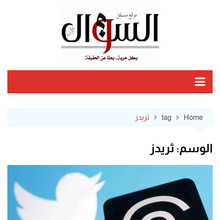
Ski
t
conten
Home
tag
ثريدز
الوسم:
ثريدز