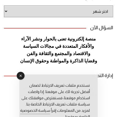
أرشيف
الموقع
السؤال الآن
منصة إلكترونية تعنى بالحوار ونشر
الآراء
والأفكار المتعددة في مجالات
السياسة
والاقتصاد والمجتمع والثقافة
والفن
وقضايا الذاكرة والمواطنة
وحقوق الإنسان
إدارة التحرير
نستخدم ملفات تعريف الارتباط لضمان
رئيس التحرير: عبد الرحيم التوراني
أفضل تجربة لك على موقعنا. إذا واصلت
رئيس التحرير المساعد: المعطي قبال
استخدام موقعنا، فسنفترض موافقتك على
مديرة التحرير: فاطمة حوحو
سياسة ملفات تعريف الارتباط الخاصة بنا.
لمزيد من المعلومات إقرأ
سياسة الخصوصية
الخاصة بموقعنا.