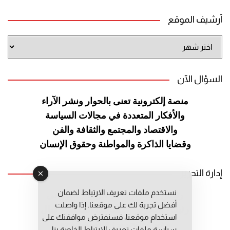
أرشيف الموقع
أرشيف
الموقع
السؤال الآن
منصة إلكترونية تعنى بالحوار ونشر
الآراء
والأفكار المتعددة في مجالات
السياسة
والاقتصاد والمجتمع والثقافة
والفن
وقضايا الذاكرة والمواطنة
وحقوق الإنسان
إدارة التحرير
نستخدم ملفات تعريف الارتباط لضمان
رئيس التحرير: عبد الرحيم التوراني
أفضل تجربة لك على موقعنا. إذا واصلت
رئيس التحرير المساعد: المعطي قبال
استخدام موقعنا، فسنفترض موافقتك على
مديرة التحرير: فاطمة حوحو
سياسة ملفات تعريف الارتباط الخاصة بنا.