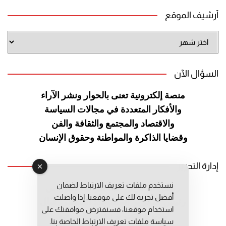
أرشيف الموقع
أرشيف
الموقع
السؤال الآن
منصة إلكترونية تعنى بالحوار ونشر
الآراء
والأفكار المتعددة في مجالات
السياسة
والاقتصاد والمجتمع والثقافة
والفن
وقضايا الذاكرة والمواطنة
وحقوق الإنسان
إدارة التحرير
نستخدم ملفات تعريف الارتباط لضمان
رئيس التحرير: عبد الرحيم التوراني
أفضل تجربة لك على موقعنا. إذا واصلت
رئيس التحرير المساعد: المعطي قبال
استخدام موقعنا، فسنفترض موافقتك على
مديرة التحرير: فاطمة حوحو
سياسة ملفات تعريف الارتباط الخاصة بنا.