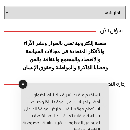
أرشيف
الموقع
السؤال الآن
منصة إلكترونية تعنى بالحوار ونشر
الآراء
والأفكار المتعددة في مجالات
السياسة
والاقتصاد والمجتمع والثقافة
والفن
وقضايا الذاكرة والمواطنة
وحقوق الإنسان
إدارة التحرير
نستخدم ملفات تعريف الارتباط لضمان
رئيس التحرير: عبد الرحيم التوراني
أفضل تجربة لك على موقعنا. إذا واصلت
رئيس التحرير المساعد: المعطي قبال
استخدام موقعنا، فسنفترض موافقتك على
مديرة التحرير: فاطمة حوحو
سياسة ملفات تعريف الارتباط الخاصة بنا.
لمزيد من المعلومات إقرأ
سياسة الخصوصية
الخاصة بموقعنا.