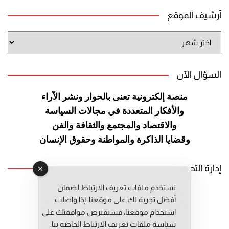
أرشيف الموقع
أرشيف
الموقع
السؤال الآن
منصة إلكترونية تعنى بالحوار ونشر
الآراء
والأفكار المتعددة في مجالات
السياسة
والاقتصاد والمجتمع والثقافة
والفن
وقضايا الذاكرة والمواطنة
وحقوق الإنسان
إدارة التحرير
نستخدم ملفات تعريف الارتباط لضمان
رئيس التحرير: عبد الرحيم التوراني
أفضل تجربة لك على موقعنا. إذا واصلت
رئيس التحرير المساعد: المعطي قبال
استخدام موقعنا، فسنفترض موافقتك على
مديرة التحرير: فاطمة حوحو
سياسة ملفات تعريف الارتباط الخاصة بنا.