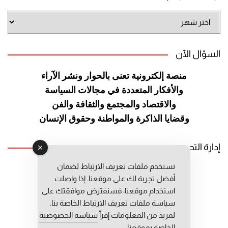
أرشيف
الموقع
السؤال الآن
منصة إلكترونية تعنى بالحوار ونشر
الآراء
والأفكار المتعددة في مجالات
السياسة
والاقتصاد والمجتمع والثقافة
والفن
وقضايا الذاكرة والمواطنة
وحقوق الإنسان
إدارة التحرير
نستخدم ملفات تعريف الارتباط لضمان
رئيس التحرير: عبد الرحيم التوراني
أفضل تجربة لك على موقعنا. إذا واصلت
رئيس التحرير المساعد: المعطي قبال
استخدام موقعنا، فسنفترض موافقتك على
مديرة التحرير: فاطمة حوحو
سياسة ملفات تعريف الارتباط الخاصة بنا.
لمزيد من المعلومات إقرأ
سياسة الخصوصية
الخاصة بموقعنا.