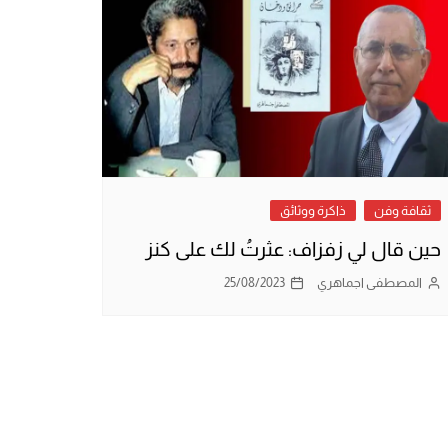
ثقافة وفن
ذاكرة ووثائق
حين قال لي زفزاف: عثرتُ لك على كنز
المصطفى اجماهري
25/08/2023