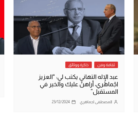
ثقافة وفن
ذاكرة ووثائق
عبد الإله التهاني يكتب لي: “العزيز
اجْماهْري، أراهنُ عليك والخير في
المستقبل”
المصطفى اجماهري
23/12/2024