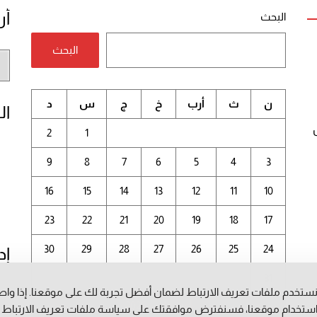
أر
البحث
البحث
أر
الم
ن
ث
أرب
خ
ج
س
د
ال
2
1
9
8
7
6
5
4
3
16
15
14
13
12
11
10
23
22
21
20
19
18
17
30
29
28
27
26
25
24
إد
31
ستخدم ملفات تعريف الارتباط لضمان أفضل تجربة لك على موقعنا. إذا وا
أغسطس 2026
ستخدام موقعنا، فسنفترض موافقتك على سياسة ملفات تعريف الارتباط