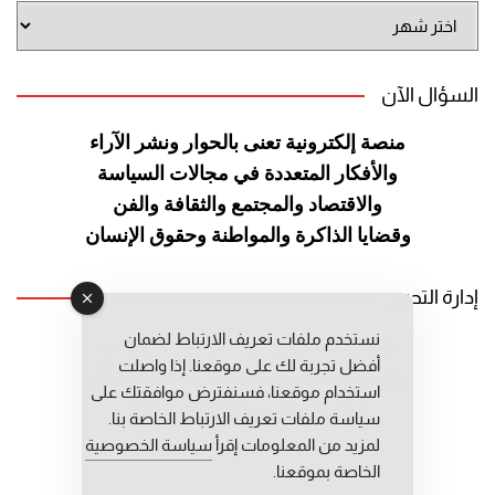
أرشيف
الموقع
السؤال الآن
منصة إلكترونية تعنى بالحوار ونشر
الآراء
والأفكار المتعددة في مجالات
السياسة
والاقتصاد والمجتمع والثقافة
والفن
وقضايا الذاكرة والمواطنة
وحقوق الإنسان
إدارة التحرير
نستخدم ملفات تعريف الارتباط لضمان
رئيس التحرير: عبد الرحيم التوراني
أفضل تجربة لك على موقعنا. إذا واصلت
رئيس التحرير المساعد: المعطي قبال
استخدام موقعنا، فسنفترض موافقتك على
مديرة التحرير: فاطمة حوحو
سياسة ملفات تعريف الارتباط الخاصة بنا.
لمزيد من المعلومات إقرأ
سياسة الخصوصية
الخاصة بموقعنا.