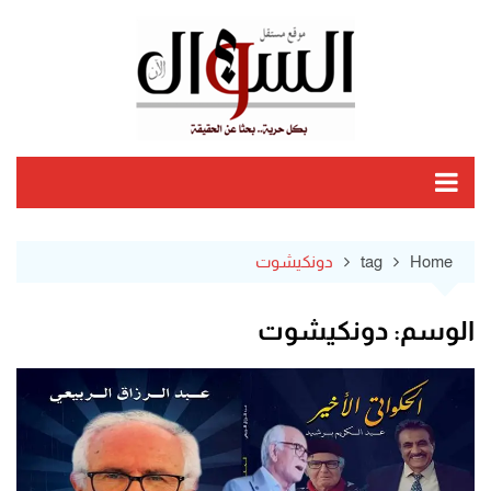
Ski
t
conten
Home
tag
دونكيشوت
الوسم:
دونكيشوت