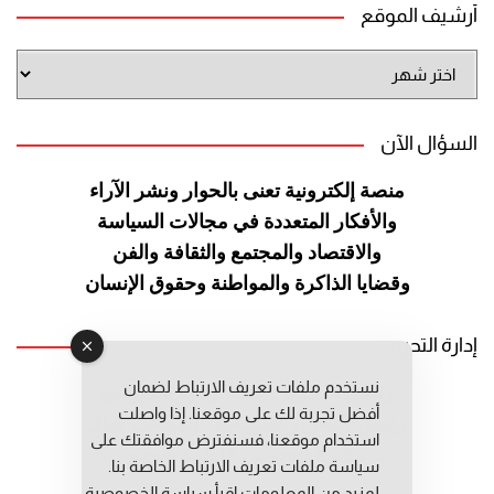
أرشيف الموقع
أرشيف
الموقع
السؤال الآن
منصة إلكترونية تعنى بالحوار ونشر
الآراء
والأفكار المتعددة في مجالات
السياسة
والاقتصاد والمجتمع والثقافة
والفن
وقضايا الذاكرة والمواطنة
وحقوق الإنسان
إدارة التحرير
نستخدم ملفات تعريف الارتباط لضمان
رئيس التحرير: عبد الرحيم التوراني
أفضل تجربة لك على موقعنا. إذا واصلت
رئيس التحرير المساعد: المعطي قبال
استخدام موقعنا، فسنفترض موافقتك على
مديرة التحرير: فاطمة حوحو
سياسة ملفات تعريف الارتباط الخاصة بنا.
لمزيد من المعلومات إقرأ
سياسة الخصوصية