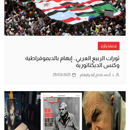
قضايا وآراء
ثورات الربيع العربي.. إيهام بالديموقراطية
وكنس الديكتاتورية
د. أحمد بلحاج آية وارهام
29/03/2025