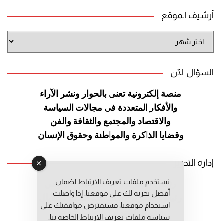
أرشيف الموقع
أرشيف
الموقع
السؤال الآن
منصة إلكترونية تعنى بالحوار ونشر
الآراء
والأفكار المتعددة في مجالات
السياسة
والاقتصاد والمجتمع والثقافة
والفن
وقضايا الذاكرة والمواطنة
وحقوق الإنسان
إدارة التحرير
نستخدم ملفات تعريف الارتباط لضمان
رئيس التحرير: عبد الرحيم التوراني
أفضل تجربة لك على موقعنا. إذا واصلت
رئيس التحرير المساعد: المعطي قبال
استخدام موقعنا، فسنفترض موافقتك على
مديرة التحرير: فاطمة حوحو
سياسة ملفات تعريف الارتباط الخاصة بنا.