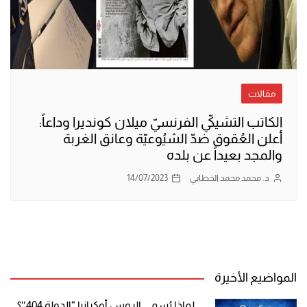
مقالات
الكاتب التشيكيّ الفرنسيّ ميلان كونديرا وداعاً:
أعلن العُقوق ضدّ الشيُوعيّة وعانق الغربة
والمجد بعيداً عن بلده
د. محمد محمد الخطابي
14/07/2023
المواضيع الأخيرة
لماذا يُسمي الروس أوكرانيا “الدولة 404″؟