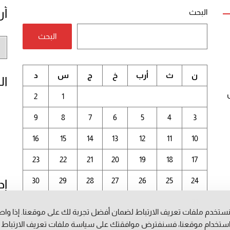
أر
البحث
البحث
أر
الم
ن
ث
أرب
خ
ج
س
د
ال
2
1
9
8
7
6
5
4
3
16
15
14
13
12
11
10
23
22
21
20
19
18
17
30
29
28
27
26
25
24
إد
31
ستخدم ملفات تعريف الارتباط لضمان أفضل تجربة لك على موقعنا. إذا وا
أغسطس 2026
ستخدام موقعنا، فسنفترض موافقتك على سياسة ملفات تعريف الارتباط