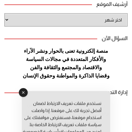
أرشيف الموقع
أرشيف
الموقع
السؤال الآن
منصة إلكترونية تعنى بالحوار ونشر
الآراء
والأفكار المتعددة في مجالات
السياسة
والاقتصاد والمجتمع والثقافة
والفن
وقضايا الذاكرة والمواطنة
وحقوق الإنسان
إدارة التحرير
نستخدم ملفات تعريف الارتباط لضمان
رئيس التحرير: عبد الرحيم التوراني
أفضل تجربة لك على موقعنا. إذا واصلت
رئيس التحرير المساعد: المعطي قبال
استخدام موقعنا، فسنفترض موافقتك على
مديرة التحرير: فاطمة حوحو
سياسة ملفات تعريف الارتباط الخاصة بنا.
لمزيد من المعلومات إقرأ
سياسة الخصوصية