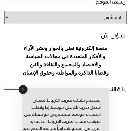
أرشيف الموقع
أرشيف
الموقع
السؤال الآن
منصة إلكترونية تعنى بالحوار ونشر
الآراء
والأفكار المتعددة في مجالات
السياسة
والاقتصاد والمجتمع والثقافة
والفن
وقضايا الذاكرة والمواطنة
وحقوق الإنسان
إدارة التحرير
نستخدم ملفات تعريف الارتباط لضمان
رئيس التحرير: عبد الرحيم التوراني
أفضل تجربة لك على موقعنا. إذا واصلت
رئيس التحرير المساعد: المعطي قبال
استخدام موقعنا، فسنفترض موافقتك على
مديرة التحرير: فاطمة حوحو
سياسة ملفات تعريف الارتباط الخاصة بنا.
لمزيد من المعلومات إقرأ
سياسة الخصوصية