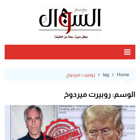
Ski
t
conten
Home
tag
روبيرت ميردوخ
الوسم:
روبيرت ميردوخ