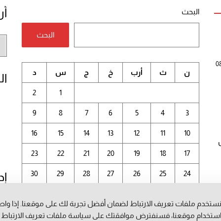
أر
البحث
البحث
أر
الم
0
ن
ث
أرب
خ
ج
س
د
ال
2
1
9
8
7
6
5
4
3
16
15
14
13
12
11
10
23
22
21
20
19
18
17
30
29
28
27
26
25
24
إد
31
ستخدم ملفات تعريف الارتباط لضمان أفضل تجربة لك على موقعنا. إذا وا
أغسطس 2026
ستخدام موقعنا، فسنفترض موافقتك على سياسة ملفات تعريف الارتباط