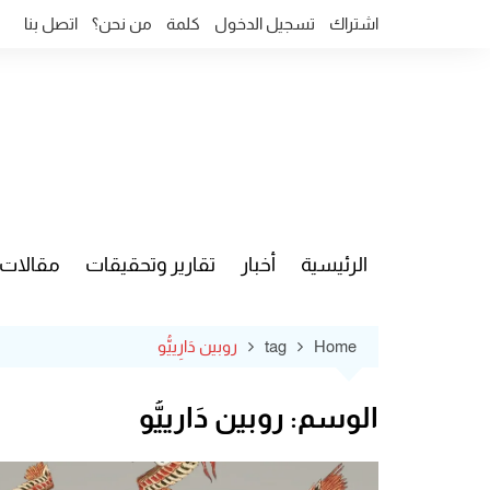
Ski
اشتراك
تسجيل الدخول
كلمة
من نحن؟
اتصل بنا
t
conten
الرئيسية
أخبار
تقارير وتحقيقات
مقالات
قضايا وآ
Home
tag
روبين دَارِييُّو
الوسم:
روبين دَارِييُّو