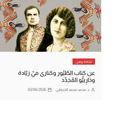
ثقافة وفن
عن كتاب الطّيُور وكناري ميّ زيّادة
ودَارِييُّو المُجَدِّد
د. محمد محمد الخطابي
03/06/2026