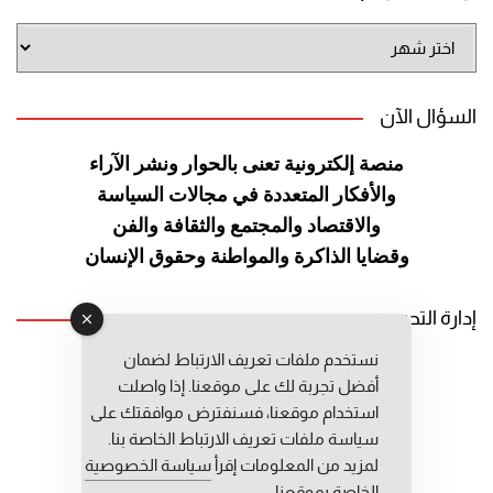
أرشيف
الموقع
السؤال الآن
منصة إلكترونية تعنى بالحوار ونشر
الآراء
والأفكار المتعددة في مجالات
السياسة
والاقتصاد والمجتمع والثقافة
والفن
وقضايا الذاكرة والمواطنة
وحقوق الإنسان
إدارة التحرير
نستخدم ملفات تعريف الارتباط لضمان
رئيس التحرير: عبد الرحيم التوراني
أفضل تجربة لك على موقعنا. إذا واصلت
رئيس التحرير المساعد: المعطي قبال
استخدام موقعنا، فسنفترض موافقتك على
مديرة التحرير: فاطمة حوحو
سياسة ملفات تعريف الارتباط الخاصة بنا.
لمزيد من المعلومات إقرأ
سياسة الخصوصية
الخاصة بموقعنا.