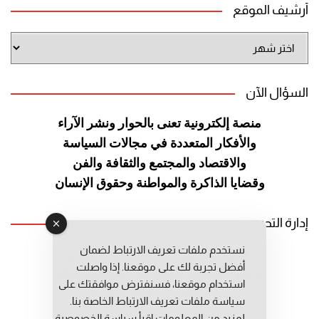
أرشيف الموقع
أرشيف
الموقع
السؤال الآن
منصة إلكترونية تعنى بالحوار ونشر
الآراء
والأفكار المتعددة في مجالات
السياسة
والاقتصاد والمجتمع والثقافة
والفن
وقضايا الذاكرة والمواطنة
وحقوق الإنسان
إدارة التحرير
نستخدم ملفات تعريف الارتباط لضمان
رئيس التحرير: عبد الرحيم التوراني
أفضل تجربة لك على موقعنا. إذا واصلت
رئيس التحرير المساعد: المعطي قبال
استخدام موقعنا، فسنفترض موافقتك على
مديرة التحرير: فاطمة حوحو
سياسة ملفات تعريف الارتباط الخاصة بنا.
لمزيد من المعلومات إقرأ
سياسة الخصوصية